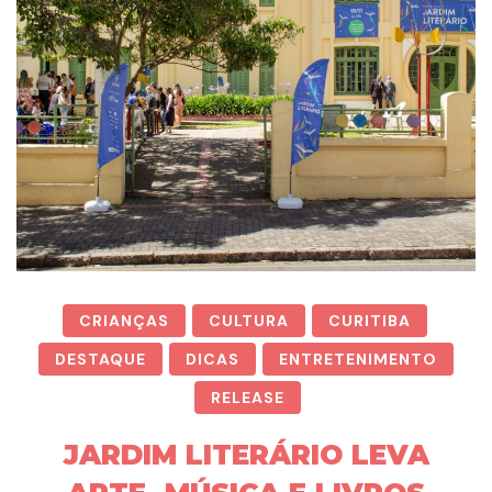
CRIANÇAS
CULTURA
CURITIBA
DESTAQUE
DICAS
ENTRETENIMENTO
RELEASE
JARDIM LITERÁRIO LEVA