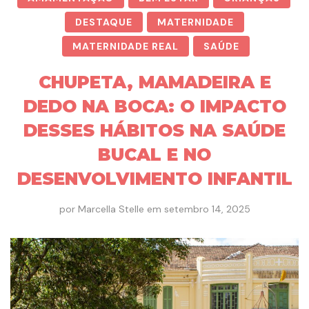
DESTAQUE
MATERNIDADE
MATERNIDADE REAL
SAÚDE
CHUPETA, MAMADEIRA E
DEDO NA BOCA: O IMPACTO
DESSES HÁBITOS NA SAÚDE
BUCAL E NO
DESENVOLVIMENTO INFANTIL
por
Marcella Stelle
em
setembro 14, 2025