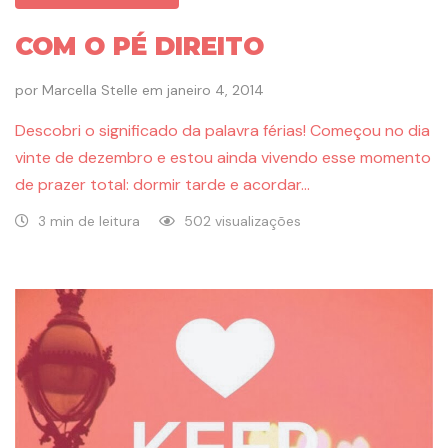
COM O PÉ DIREITO
por
Marcella Stelle
em
janeiro 4, 2014
Descobri o significado da palavra férias! Começou no dia
vinte de dezembro e estou ainda vivendo esse momento
de prazer total: dormir tarde e acordar…
3 min de leitura
502 visualizações