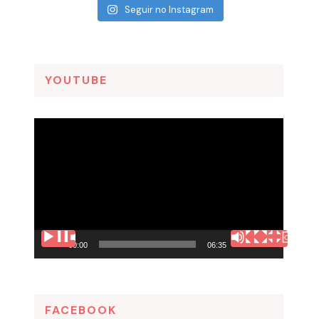
Seguir no Instagram
YOUTUBE
Tocador
de
vídeo
00:00
06:35
FACEBOOK