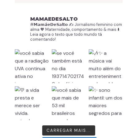
MAMAEDESALTO
#𝗠𝗮𝗺𝗮̃𝗲𝗗𝗲𝗦𝗮𝗹𝘁𝗼
✍️ Jornalismo feminino com
alma
💖 Maternidade, comportamento & mais
⬇️
Leia agora o texto que todo mundo tá
comentando!
CARREGAR MAIS...