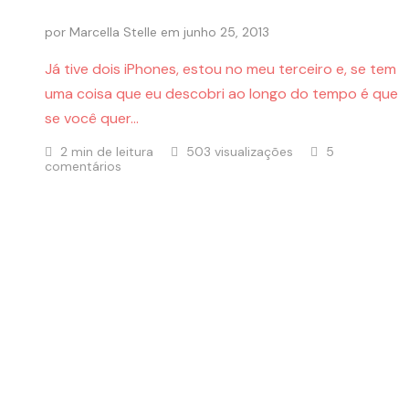
por
Marcella Stelle
em
junho 25, 2013
Já tive dois iPhones, estou no meu terceiro e, se tem
uma coisa que eu descobri ao longo do tempo é que
se você quer…
2 min de leitura
503 visualizações
5
comentários