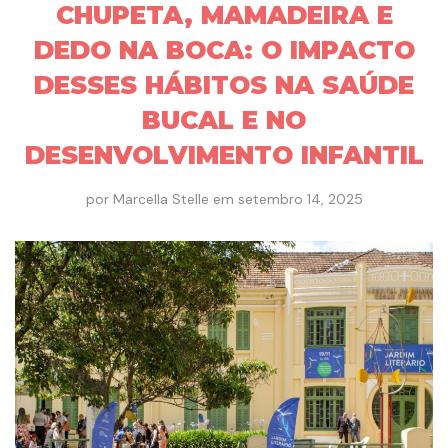
CHUPETA, MAMADEIRA E
DEDO NA BOCA: O IMPACTO
DESSES HÁBITOS NA SAÚDE
BUCAL E NO
DESENVOLVIMENTO INFANTIL
por
Marcella Stelle
em
setembro 14, 2025