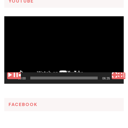
YOUTUBE
Tocador
de
vídeo
00:00
06:35
FACEBOOK