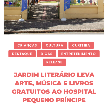
CRIANÇAS
CULTURA
CURITIBA
DESTAQUE
DICAS
ENTRETENIMENTO
RELEASE
JARDIM LITERÁRIO LEVA
ARTE, MÚSICA E LIVROS
GRATUITOS AO HOSPITAL
PEQUENO PRÍNCIPE