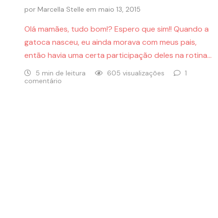
por
Marcella Stelle
em
maio 13, 2015
Olá mamães, tudo bom!? Espero que sim!! Quando a
gatoca nasceu, eu ainda morava com meus pais,
então havia uma certa participação deles na rotina…
5 min de leitura
605 visualizações
1
comentário