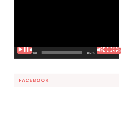
Tocador
de
vídeo
00:00
06:35
FACEBOOK