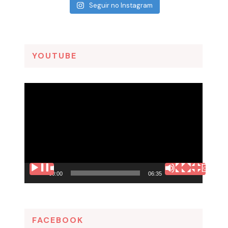
Seguir no Instagram
YOUTUBE
Tocador
de
vídeo
00:00
06:35
FACEBOOK