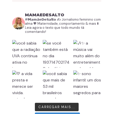
MAMAEDESALTO
#𝗠𝗮𝗺𝗮̃𝗲𝗗𝗲𝗦𝗮𝗹𝘁𝗼
✍️ Jornalismo feminino com
alma
💖 Maternidade, comportamento & mais
⬇️
Leia agora o texto que todo mundo tá
comentando!
CARREGAR MAIS...