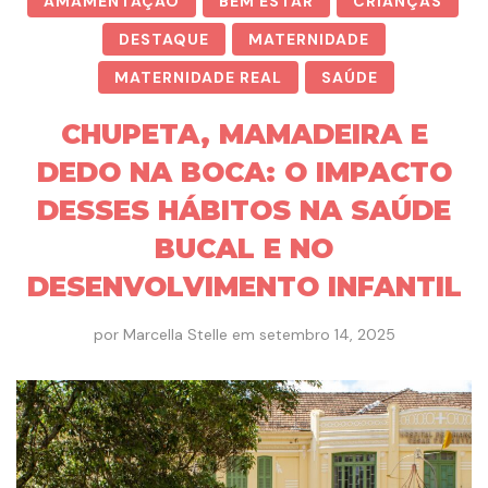
AMAMENTAÇÃO
BEM ESTAR
CRIANÇAS
DESTAQUE
MATERNIDADE
MATERNIDADE REAL
SAÚDE
CHUPETA, MAMADEIRA E
DEDO NA BOCA: O IMPACTO
DESSES HÁBITOS NA SAÚDE
BUCAL E NO
DESENVOLVIMENTO INFANTIL
por
Marcella Stelle
em
setembro 14, 2025