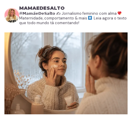
MAMAEDESALTO
#𝗠𝗮𝗺𝗮̃𝗲𝗗𝗲𝗦𝗮𝗹𝘁𝗼
✍️ Jornalismo feminino com alma
Maternidade, comportamento & mais
Leia agora o texto
que todo mundo tá comentando!