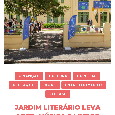
CRIANÇAS
CULTURA
CURITIBA
DESTAQUE
DICAS
ENTRETENIMENTO
RELEASE
JARDIM LITERÁRIO LEVA