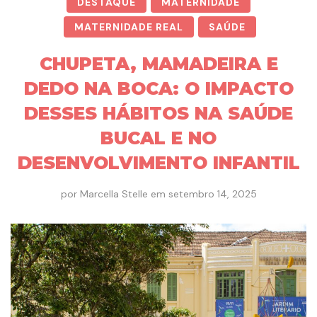
DESTAQUE
MATERNIDADE
MATERNIDADE REAL
SAÚDE
CHUPETA, MAMADEIRA E
DEDO NA BOCA: O IMPACTO
DESSES HÁBITOS NA SAÚDE
BUCAL E NO
DESENVOLVIMENTO INFANTIL
por
Marcella Stelle
em
setembro 14, 2025