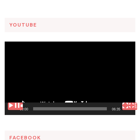
YOUTUBE
Tocador
de
vídeo
00:00
06:35
FACEBOOK