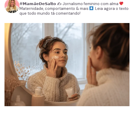
#𝗠𝗮𝗺𝗮̃𝗲𝗗𝗲𝗦𝗮𝗹𝘁𝗼
✍️ Jornalismo feminino com alma
Maternidade, comportamento & mais
Leia agora o texto
que todo mundo tá comentando!