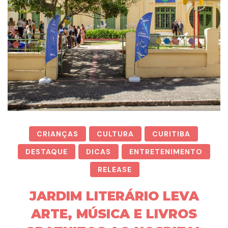
CRIANÇAS
CULTURA
CURITIBA
DESTAQUE
DICAS
ENTRETENIMENTO
RELEASE
JARDIM LITERÁRIO LEVA
ARTE, MÚSICA E LIVROS