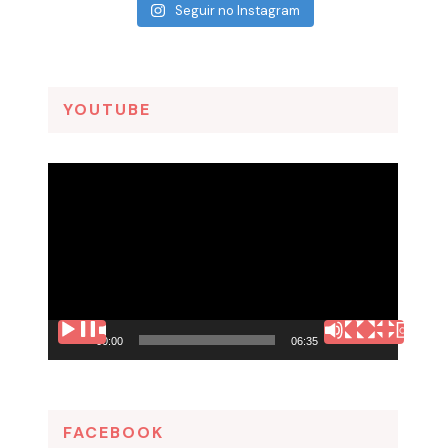
Seguir no Instagram
YOUTUBE
Tocador
de
vídeo
00:00
06:35
FACEBOOK