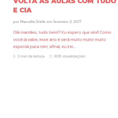
VOLTA ÀS AULAS COM TUDO
E CIA
por
Marcella Stelle
em
fevereiro 3, 2017
Olá mamães, tudo bem!? Eu espero que sim!! Como
você já sabe, esse ano é será muito muito muito
especial para mim, afinal, eu irei…
3 min de leitura
608 visualizações