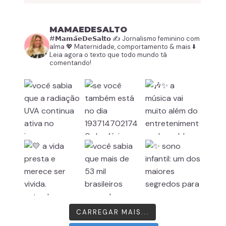
MAMAEDESALTO
#𝗠𝗮𝗺𝗮̃𝗲𝗗𝗲𝗦𝗮𝗹𝘁𝗼
✍️ Jornalismo feminino com
alma
💖 Maternidade, comportamento & mais
⬇️
Leia agora o texto que todo mundo tá
comentando!
CARREGAR MAIS...