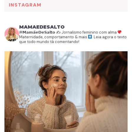
INSTAGRAM
MAMAEDESALTO
#𝗠𝗮𝗺𝗮̃𝗲𝗗𝗲𝗦𝗮𝗹𝘁𝗼
✍️ Jornalismo feminino com alma
Maternidade, comportamento & mais
Leia agora o texto
que todo mundo tá comentando!