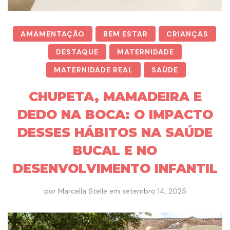
AMAMENTAÇÃO
BEM ESTAR
CRIANÇAS
DESTAQUE
MATERNIDADE
MATERNIDADE REAL
SAÚDE
CHUPETA, MAMADEIRA E
DEDO NA BOCA: O IMPACTO
DESSES HÁBITOS NA SAÚDE
BUCAL E NO
DESENVOLVIMENTO INFANTIL
por
Marcella Stelle
em
setembro 14, 2025