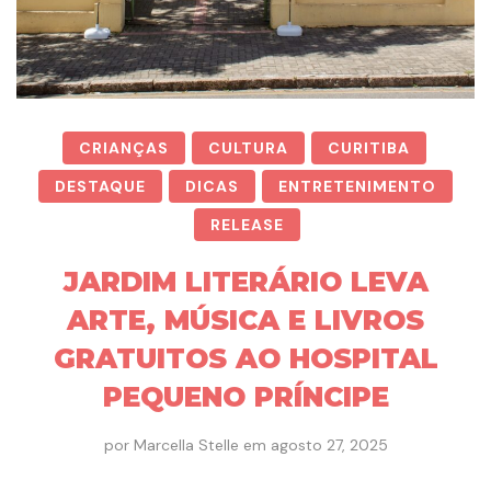
CRIANÇAS
CULTURA
CURITIBA
DESTAQUE
DICAS
ENTRETENIMENTO
RELEASE
JARDIM LITERÁRIO LEVA
ARTE, MÚSICA E LIVROS
GRATUITOS AO HOSPITAL
PEQUENO PRÍNCIPE
por
Marcella Stelle
em
agosto 27, 2025