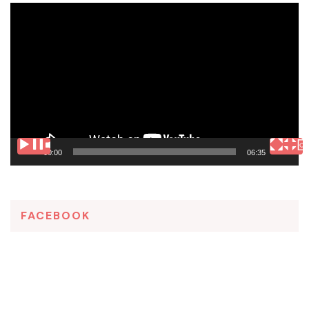
Tocador
de
vídeo
00:00
06:35
FACEBOOK