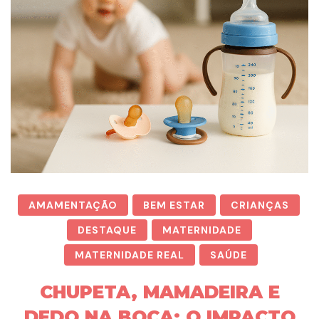
AMAMENTAÇÃO
BEM ESTAR
CRIANÇAS
DESTAQUE
MATERNIDADE
MATERNIDADE REAL
SAÚDE
CHUPETA, MAMADEIRA E
DEDO NA BOCA: O IMPACTO