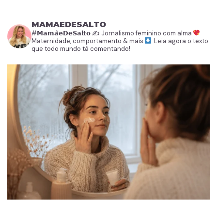
MAMAEDESALTO
#𝗠𝗮𝗺𝗮̃𝗲𝗗𝗲𝗦𝗮𝗹𝘁𝗼
✍️ Jornalismo feminino com alma
Maternidade, comportamento & mais
Leia agora o texto
que todo mundo tá comentando!