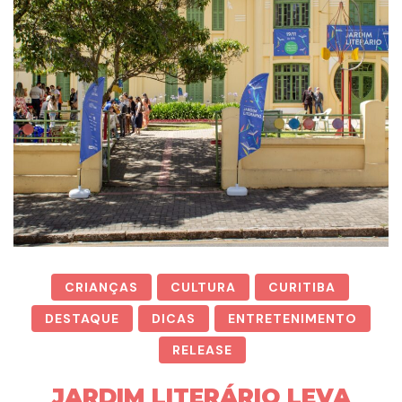
CRIANÇAS
CULTURA
CURITIBA
DESTAQUE
DICAS
ENTRETENIMENTO
RELEASE
JARDIM LITERÁRIO LEVA