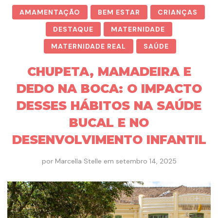
AMAMENTAÇÃO
BEM ESTAR
CRIANÇAS
DESTAQUE
MATERNIDADE
MATERNIDADE REAL
SAÚDE
CHUPETA, MAMADEIRA E
DEDO NA BOCA: O IMPACTO
DESSES HÁBITOS NA SAÚDE
BUCAL E NO
DESENVOLVIMENTO INFANTIL
por
Marcella Stelle
em
setembro 14, 2025