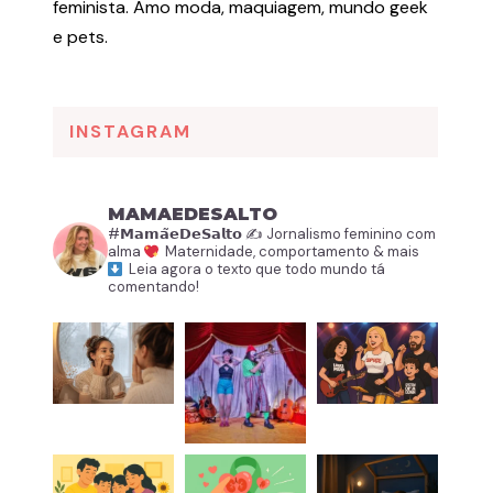
feminista. Amo moda, maquiagem, mundo geek
e pets.
INSTAGRAM
MAMAEDESALTO
#𝗠𝗮𝗺𝗮̃𝗲𝗗𝗲𝗦𝗮𝗹𝘁𝗼
✍️ Jornalismo feminino com
alma
Maternidade, comportamento & mais
Leia agora o texto que todo mundo tá
comentando!