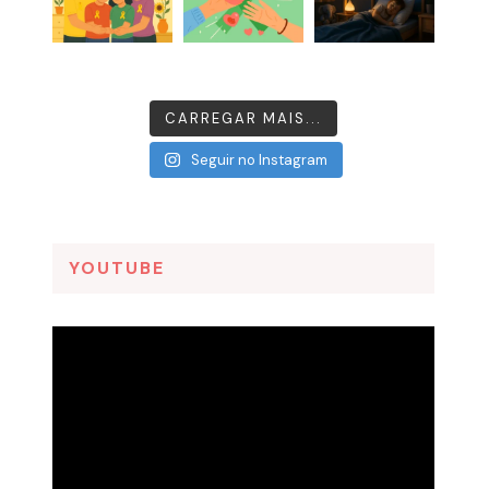
CARREGAR MAIS...
Seguir no Instagram
YOUTUBE
Tocador
de
vídeo