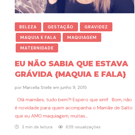
BELEZA
GESTAÇÃO
GRAVIDEZ
MAQUIA E FALA
MAQUIAGEM
MATERNIDADE
EU NÃO SABIA QUE ESTAVA
GRÁVIDA {MAQUIA E FALA}
por
Marcella Stelle
em
junho 9, 2015
Olá mamães, tudo bem?! Espero que sim!! Bom, não
é novidade para quem acompanha o Mamãe de Salto
que eu AMO maquiagem, muitas…
3 min de leitura
639 visualizações