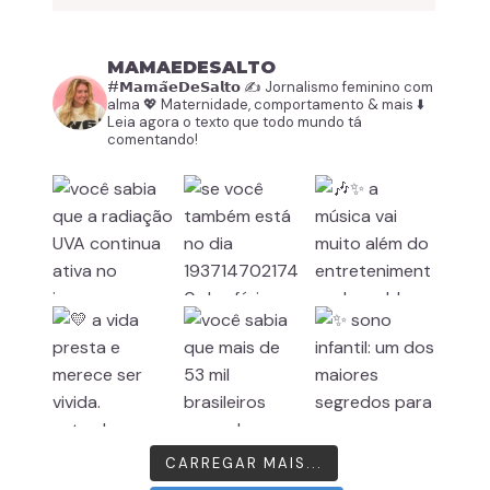
MAMAEDESALTO
#𝗠𝗮𝗺𝗮̃𝗲𝗗𝗲𝗦𝗮𝗹𝘁𝗼
✍️ Jornalismo feminino com
alma
💖 Maternidade, comportamento & mais
⬇️
Leia agora o texto que todo mundo tá
comentando!
CARREGAR MAIS...