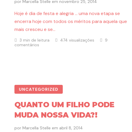
por
Marcella Stelle
em
novembro 25, 2014
Hoje é dia de festa e alegria … uma nova etapa se
encerra hoje com todos os méritos para aquela que
mais cresceu e se…
3 min de leitura
474 visualizações
9
comentários
UNCATEGORIZED
QUANTO UM FILHO PODE
MUDA NOSSA VIDA?!
por
Marcella Stelle
em
abril 8, 2014