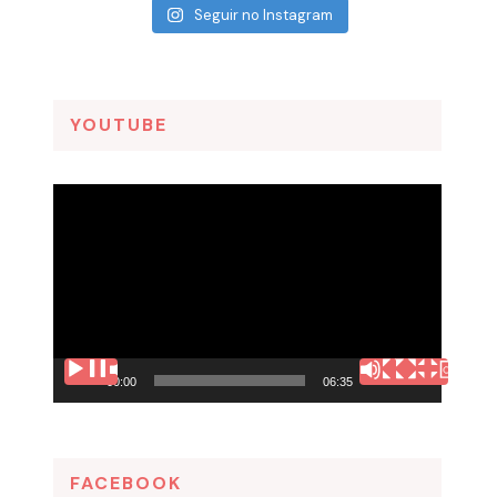
Seguir no Instagram
YOUTUBE
Tocador
de
vídeo
00:00
06:35
FACEBOOK