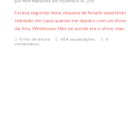
por
Mon Maternité
em
novembro 16, 2011
Estava segunda-feira, véspera de feriado assistindo
televisão em casa quando me deparo com um show
da Amy Winehouse. Não sei aonde era o show, mas…
6 min de leitura
484 visualizações
4
comentários