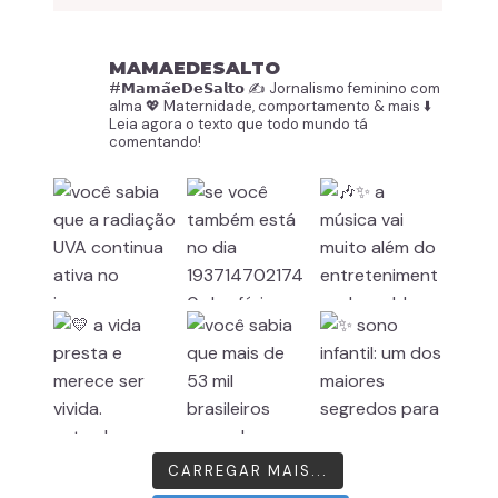
MAMAEDESALTO
#𝗠𝗮𝗺𝗮̃𝗲𝗗𝗲𝗦𝗮𝗹𝘁𝗼
✍️ Jornalismo feminino com
alma
💖 Maternidade, comportamento & mais
⬇️
Leia agora o texto que todo mundo tá
comentando!
CARREGAR MAIS...