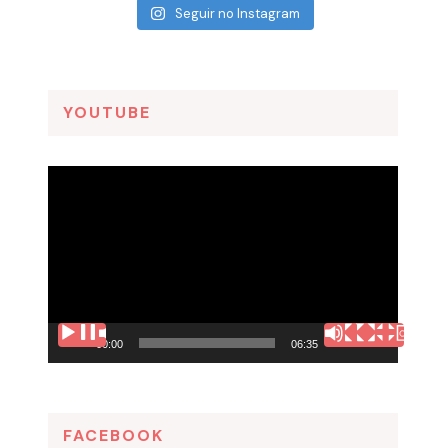
Seguir no Instagram
YOUTUBE
Tocador
de
vídeo
00:00
06:35
FACEBOOK