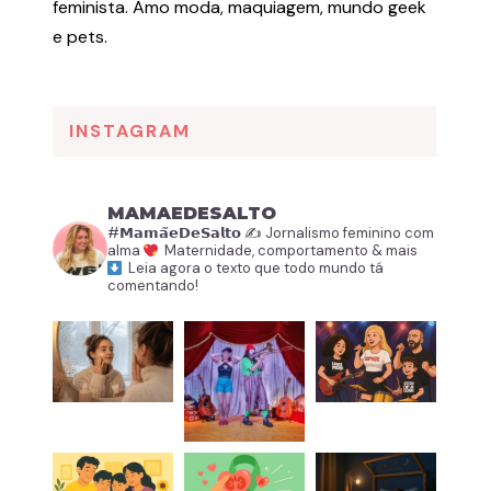
feminista. Amo moda, maquiagem, mundo geek
e pets.
INSTAGRAM
MAMAEDESALTO
#𝗠𝗮𝗺𝗮̃𝗲𝗗𝗲𝗦𝗮𝗹𝘁𝗼
✍️ Jornalismo feminino com
alma
Maternidade, comportamento & mais
Leia agora o texto que todo mundo tá
comentando!