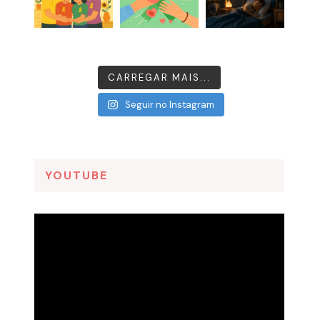
CARREGAR MAIS...
Seguir no Instagram
YOUTUBE
Tocador
de
vídeo