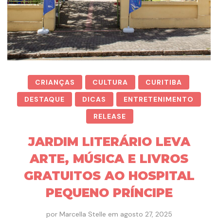
CRIANÇAS
CULTURA
CURITIBA
DESTAQUE
DICAS
ENTRETENIMENTO
RELEASE
JARDIM LITERÁRIO LEVA
ARTE, MÚSICA E LIVROS
GRATUITOS AO HOSPITAL
PEQUENO PRÍNCIPE
por
Marcella Stelle
em
agosto 27, 2025