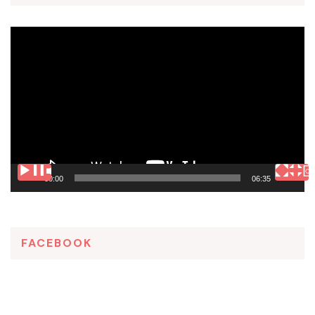
Tocador
de
vídeo
00:00
06:35
FACEBOOK