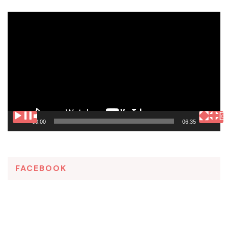
Tocador
de
vídeo
00:00
06:35
FACEBOOK