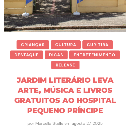
CRIANÇAS
CULTURA
CURITIBA
DESTAQUE
DICAS
ENTRETENIMENTO
RELEASE
JARDIM LITERÁRIO LEVA
ARTE, MÚSICA E LIVROS
GRATUITOS AO HOSPITAL
PEQUENO PRÍNCIPE
por
Marcella Stelle
em
agosto 27, 2025