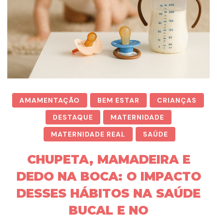
AMAMENTAÇÃO
BEM ESTAR
CRIANÇAS
DESTAQUE
MATERNIDADE
MATERNIDADE REAL
SAÚDE
CHUPETA, MAMADEIRA E
DEDO NA BOCA: O IMPACTO
DESSES HÁBITOS NA SAÚDE
BUCAL E NO