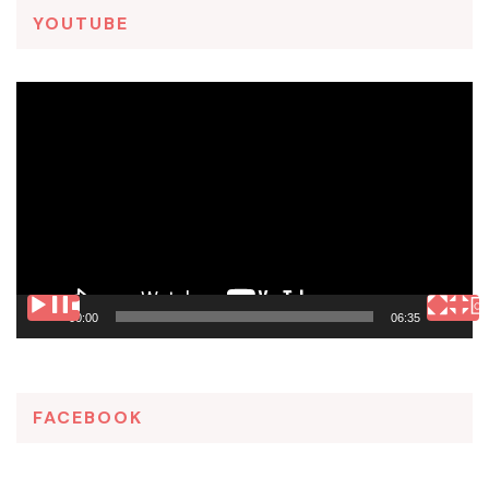
YOUTUBE
Tocador
de
vídeo
00:00
06:35
FACEBOOK