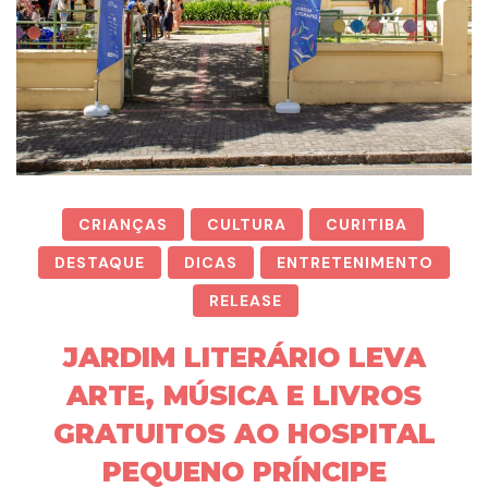
CRIANÇAS
CULTURA
CURITIBA
DESTAQUE
DICAS
ENTRETENIMENTO
RELEASE
JARDIM LITERÁRIO LEVA
ARTE, MÚSICA E LIVROS
GRATUITOS AO HOSPITAL
PEQUENO PRÍNCIPE