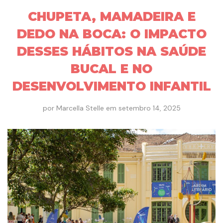
CHUPETA, MAMADEIRA E
DEDO NA BOCA: O IMPACTO
DESSES HÁBITOS NA SAÚDE
BUCAL E NO
DESENVOLVIMENTO INFANTIL
por
Marcella Stelle
em
setembro 14, 2025