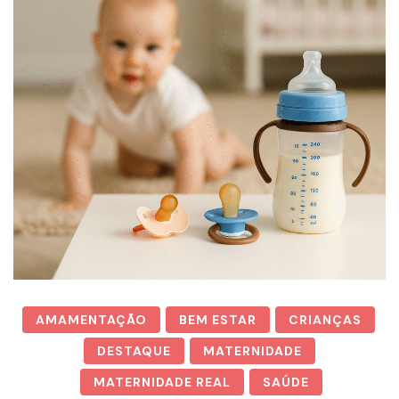
AMAMENTAÇÃO
BEM ESTAR
CRIANÇAS
DESTAQUE
MATERNIDADE
MATERNIDADE REAL
SAÚDE