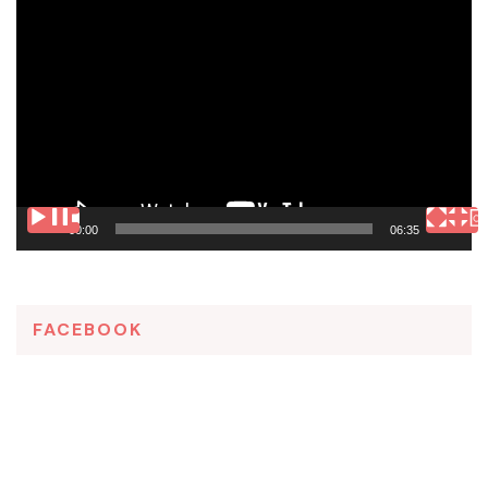
Tocador
de
vídeo
00:00
06:35
FACEBOOK