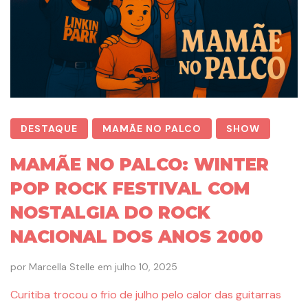
DESTAQUE
MAMÃE NO PALCO
SHOW
MAMÃE NO PALCO: WINTER
POP ROCK FESTIVAL COM
NOSTALGIA DO ROCK
NACIONAL DOS ANOS 2000
por
Marcella Stelle
em
julho 10, 2025
Curitiba trocou o frio de julho pelo calor das guitarras