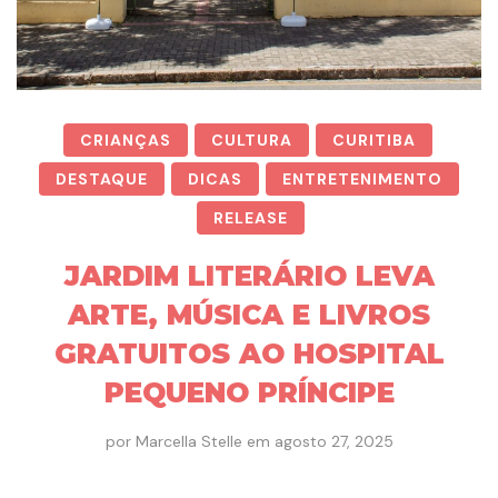
CRIANÇAS
CULTURA
CURITIBA
DESTAQUE
DICAS
ENTRETENIMENTO
RELEASE
JARDIM LITERÁRIO LEVA
ARTE, MÚSICA E LIVROS
GRATUITOS AO HOSPITAL
PEQUENO PRÍNCIPE
por
Marcella Stelle
em
agosto 27, 2025