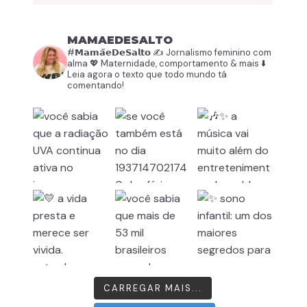
MAMAEDESALTO
#𝗠𝗮𝗺𝗮̃𝗲𝗗𝗲𝗦𝗮𝗹𝘁𝗼
✍️ Jornalismo feminino com
alma
💖 Maternidade, comportamento & mais
⬇️
Leia agora o texto que todo mundo tá
comentando!
CARREGAR MAIS...