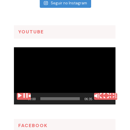
Seguir no Instagram
YOUTUBE
Tocador
de
vídeo
00:00
06:35
FACEBOOK