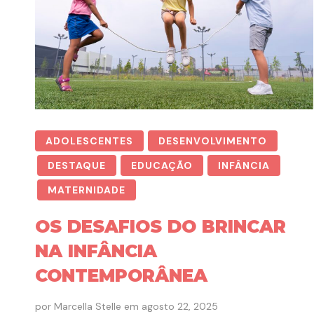
ADOLESCENTES
DESENVOLVIMENTO
DESTAQUE
EDUCAÇÃO
INFÂNCIA
MATERNIDADE
OS DESAFIOS DO BRINCAR
NA INFÂNCIA
CONTEMPORÂNEA
por
Marcella Stelle
em
agosto 22, 2025