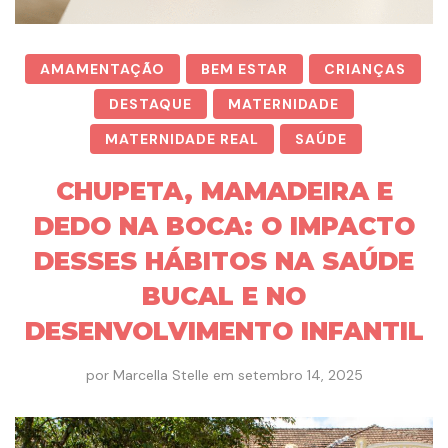
AMAMENTAÇÃO
BEM ESTAR
CRIANÇAS
DESTAQUE
MATERNIDADE
MATERNIDADE REAL
SAÚDE
CHUPETA, MAMADEIRA E
DEDO NA BOCA: O IMPACTO
DESSES HÁBITOS NA SAÚDE
BUCAL E NO
DESENVOLVIMENTO INFANTIL
por
Marcella Stelle
em
setembro 14, 2025