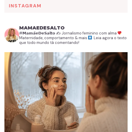
INSTAGRAM
MAMAEDESALTO
#𝗠𝗮𝗺𝗮̃𝗲𝗗𝗲𝗦𝗮𝗹𝘁𝗼
✍️ Jornalismo feminino com alma
Maternidade, comportamento & mais
Leia agora o texto
que todo mundo tá comentando!