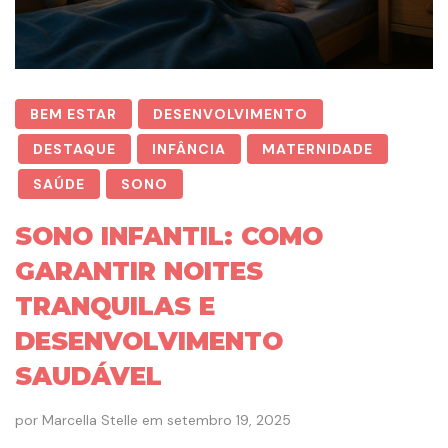
BEM ESTAR
DESENVOLVIMENTO
DESTAQUE
INFÂNCIA
MATERNIDADE
SAÚDE
SONO
SONO INFANTIL: COMO
GARANTIR NOITES
TRANQUILAS E
DESENVOLVIMENTO
SAUDÁVEL
por
Marcella Stelle
em
setembro 19, 2025