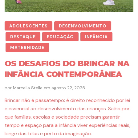
ADOLESCENTES
DESENVOLVIMENTO
DESTAQUE
EDUCAÇÃO
INFÂNCIA
MATERNIDADE
OS DESAFIOS DO BRINCAR NA
INFÂNCIA CONTEMPORÂNEA
por
Marcella Stelle
em
agosto 22, 2025
Brincar não é passatempo: é direito reconhecido por lei
e essencial ao desenvolvimento das crianças. Saiba por
que famílias, escolas e sociedade precisam garantir
tempo e espaço para a infância viver experiências reais,
longe das telas e perto da imaginação.