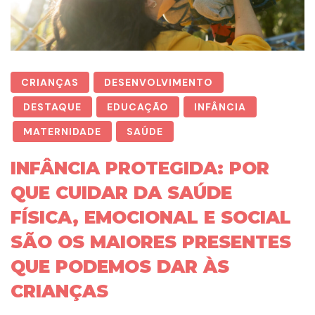
CRIANÇAS
DESENVOLVIMENTO
DESTAQUE
EDUCAÇÃO
INFÂNCIA
MATERNIDADE
SAÚDE
INFÂNCIA PROTEGIDA: POR
QUE CUIDAR DA SAÚDE
FÍSICA, EMOCIONAL E SOCIAL
SÃO OS MAIORES PRESENTES
QUE PODEMOS DAR ÀS
CRIANÇAS