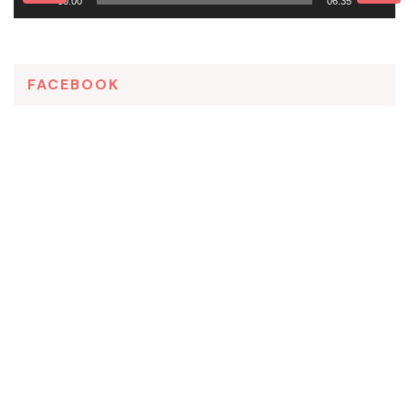
00:00
06:35
FACEBOOK