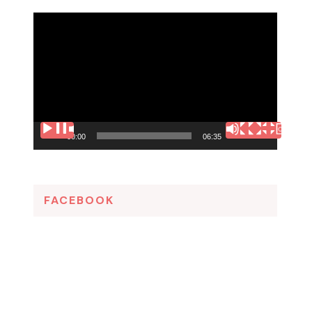
Tocador
de
vídeo
00:00
06:35
FACEBOOK