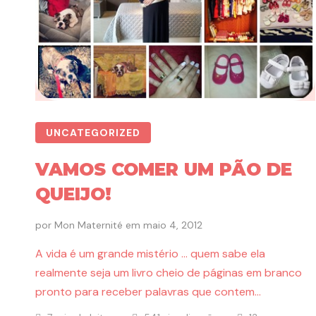
UNCATEGORIZED
VAMOS COMER UM PÃO DE
QUEIJO!
por
Mon Maternité
em
maio 4, 2012
A vida é um grande mistério … quem sabe ela
realmente seja um livro cheio de páginas em branco
pronto para receber palavras que contem…