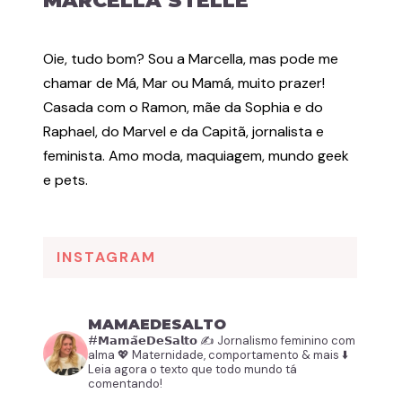
MARCELLA STELLE
Oie, tudo bom? Sou a Marcella, mas pode me
chamar de Má, Mar ou Mamá, muito prazer!
Casada com o Ramon, mãe da Sophia e do
Raphael, do Marvel e da Capitã, jornalista e
feminista. Amo moda, maquiagem, mundo geek
e pets.
INSTAGRAM
MAMAEDESALTO
#𝗠𝗮𝗺𝗮̃𝗲𝗗𝗲𝗦𝗮𝗹𝘁𝗼
✍️ Jornalismo feminino com
alma
💖 Maternidade, comportamento & mais
⬇️
Leia agora o texto que todo mundo tá
comentando!