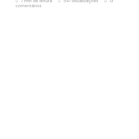
7 min de leitura
541 visualizações
13
comentários