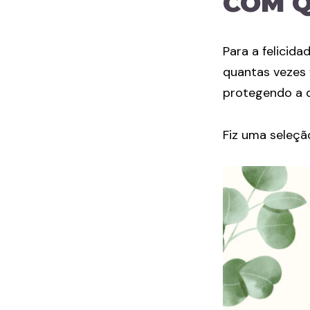
COM Q
Para a felicid
quantas vezes 
protegendo a d
Fiz uma seleçã