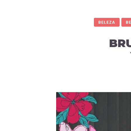
BELEZA
B
BRU