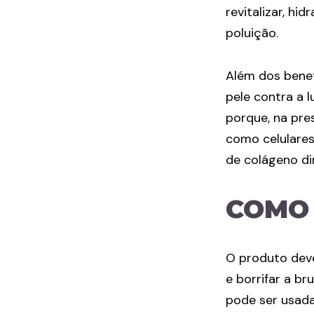
revitalizar, hi
poluição.
Além dos benef
pele contra a 
porque, na pre
como celulares
de colágeno di
COMO 
O produto deve
e borrifar a b
pode ser usada