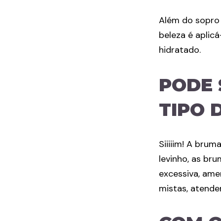
Além do sopro 
beleza é aplic
hidratado.
PODE 
TIPO 
Siiiiim! A bru
levinho, as br
excessiva, ame
mistas, atende