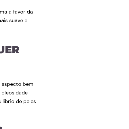
uma a favor da
mais suave e
UER
um aspecto bem
e oleosidade
líbrio de peles