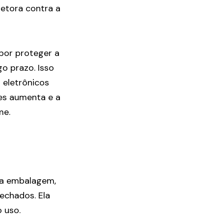
otetora contra a
 por proteger a
go prazo. Isso
 eletrônicos
res aumenta e a
me.
r a embalagem,
echados. Ela
 uso.