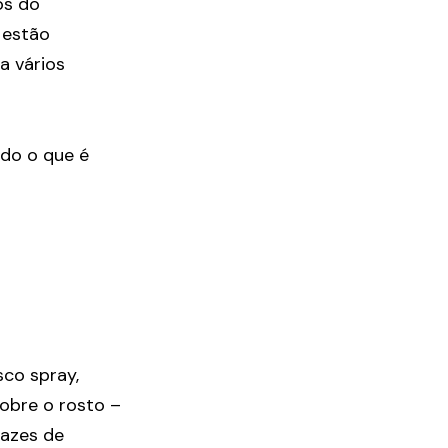
os do
 estão
a vários
udo o que é
sco spray,
obre o rosto –
pazes de