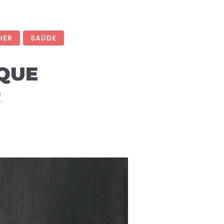
HER
SAÚDE
 QUE
R