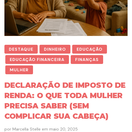
DESTAQUE
DINHEIRO
EDUCAÇÃO
EDUCAÇÃO FINANCEIRA
FINANÇAS
MULHER
DECLARAÇÃO DE IMPOSTO DE
RENDA: O QUE TODA MULHER
PRECISA SABER (SEM
COMPLICAR SUA CABEÇA)
por
Marcella Stelle
em
maio 20, 2025