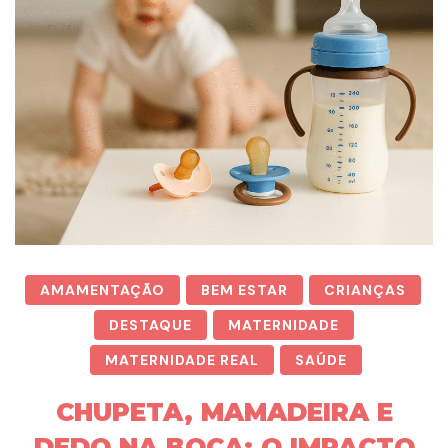
AMAMENTAÇÃO
BEM ESTAR
CRIANÇAS
DESTAQUE
MATERNIDADE
MATERNIDADE REAL
SAÚDE
CHUPETA, MAMADEIRA E
DEDO NA BOCA: O IMPACTO