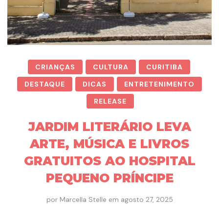
CRIANÇAS
CULTURA
CURITIBA
DESTAQUE
DICAS
ENTRETENIMENTO
RELEASE
JARDIM LITERÁRIO LEVA
ARTE, MÚSICA E LIVROS
GRATUITOS AO HOSPITAL
PEQUENO PRÍNCIPE
por
Marcella Stelle
em
agosto 27, 2025