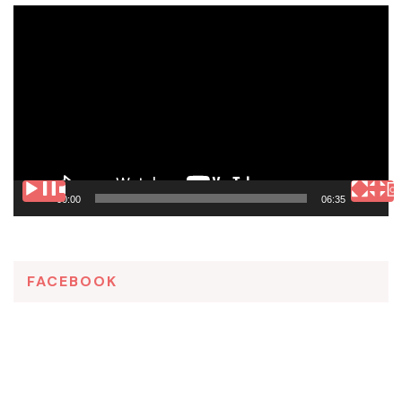
Tocador
de
vídeo
00:00
06:35
FACEBOOK