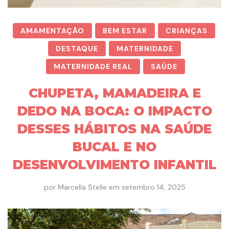
AMAMENTAÇÃO
BEM ESTAR
CRIANÇAS
DESTAQUE
MATERNIDADE
MATERNIDADE REAL
SAÚDE
CHUPETA, MAMADEIRA E
DEDO NA BOCA: O IMPACTO
DESSES HÁBITOS NA SAÚDE
BUCAL E NO
DESENVOLVIMENTO INFANTIL
por
Marcella Stelle
em
setembro 14, 2025