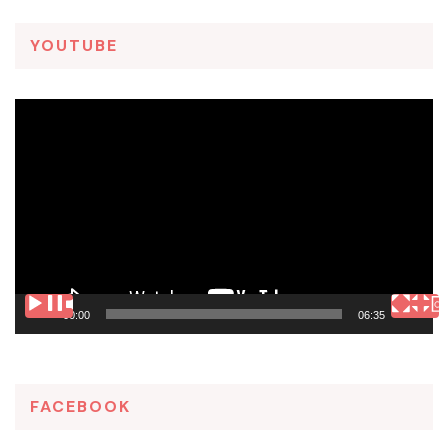
YOUTUBE
Tocador
de
vídeo
00:00
06:35
FACEBOOK