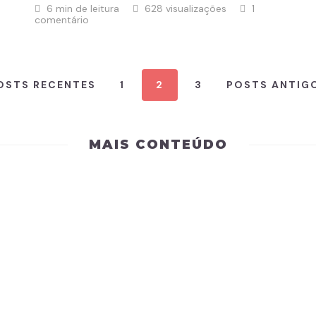
6 min de leitura
628 visualizações
1
comentário
OSTS RECENTES
1
2
3
POSTS ANTIG
MAIS CONTEÚDO