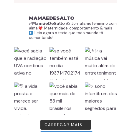
MAMAEDESALTO
#𝗠𝗮𝗺𝗮̃𝗲𝗗𝗲𝗦𝗮𝗹𝘁𝗼
✍️ Jornalismo feminino com
alma
Maternidade, comportamento & mais
Leia agora o texto que todo mundo tá
comentando!
CARREGAR MAIS...