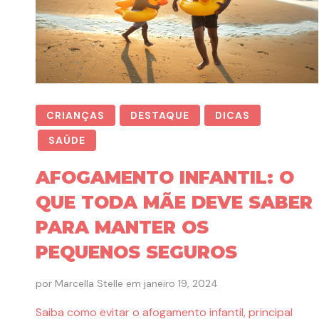
CRIANÇAS
DESTAQUE
DICAS
SAÚDE
AFOGAMENTO INFANTIL: O
QUE TODA MÃE DEVE SABER
PARA MANTER OS
PEQUENOS SEGUROS
por
Marcella Stelle
em
janeiro 19, 2024
Saiba como evitar o afogamento infantil, principal