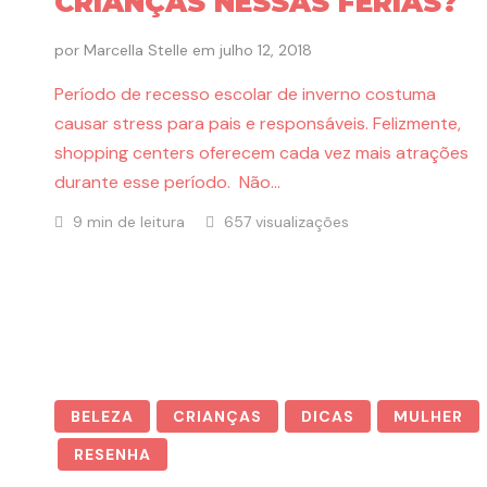
CRIANÇAS NESSAS FÉRIAS?
por
Marcella Stelle
em
julho 12, 2018
Período de recesso escolar de inverno costuma
causar stress para pais e responsáveis. Felizmente,
shopping centers oferecem cada vez mais atrações
durante esse período. Não…
9 min de leitura
657 visualizações
BELEZA
CRIANÇAS
DICAS
MULHER
RESENHA