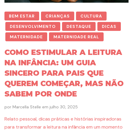
BEM ESTAR
CRIANÇAS
CULTURA
DESENVOLVIMENTO
DESTAQUE
DICAS
MATERNIDADE
MATERNIDADE REAL
COMO ESTIMULAR A LEITURA
NA INFÂNCIA: UM GUIA
SINCERO PARA PAIS QUE
QUEREM COMEÇAR, MAS NÃO
SABEM POR ONDE
por
Marcella Stelle
em
julho 30, 2025
Relato pessoal, dicas práticas e histórias inspiradoras
para transformar a leitura na infância em um momento