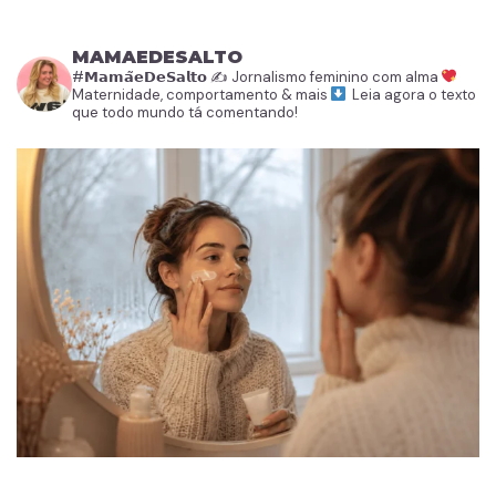
MAMAEDESALTO
#𝗠𝗮𝗺𝗮̃𝗲𝗗𝗲𝗦𝗮𝗹𝘁𝗼
✍️ Jornalismo feminino com alma
Maternidade, comportamento & mais
Leia agora o texto
que todo mundo tá comentando!