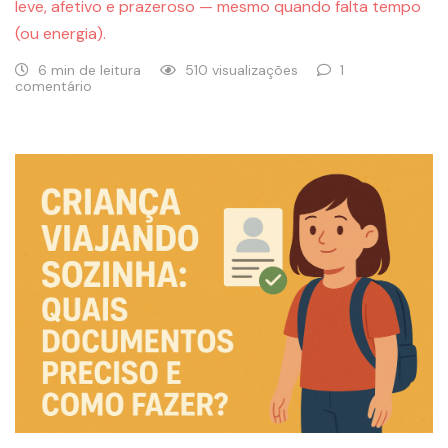
leve, afetivo e prazeroso — mesmo quando falta tempo
(ou energia).
6 min de leitura
510 visualizações
1
comentário